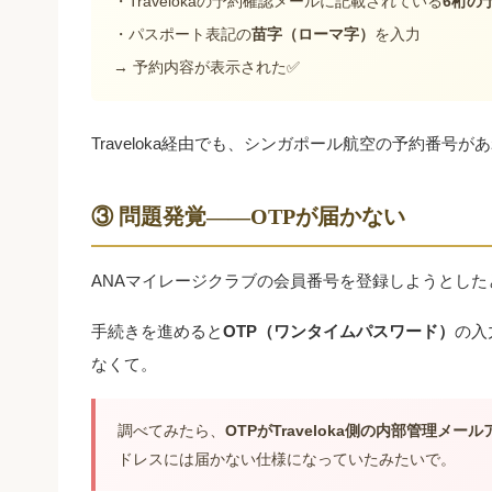
・Travelokaの予約確認メールに記載されている
6桁の
・パスポート表記の
苗字（ローマ字）
を入力
→ 予約内容が表示された✅
Traveloka経由でも、シンガポール航空の予約番
③ 問題発覚——OTPが届かない
ANAマイレージクラブの会員番号を登録しようとし
手続きを進めると
OTP（ワンタイムパスワード）
の入
なくて。
調べてみたら、
OTPがTraveloka側の内部管理メ
ドレスには届かない仕様になっていたみたいで。