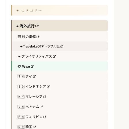
✦ カテゴリー
✈️ 海外旅行
🎒 旅の準備
✈️ TravelokaOTPトラブル記
✈️ プライオリティパス
💳 Wise
🇹🇭 タイ
🇮🇩 インドネシア
🇲🇾 マレーシア
🇻🇳 ベトナム
🇵🇭 フィリピン
🇰🇷 韓国