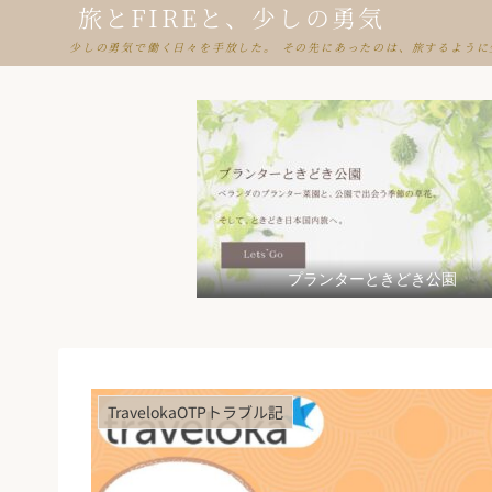
旅とFIREと、少しの勇気
少しの勇気で働く日々を手放した。 その先にあったのは、旅するように
プランターときどき公園
TravelokaOTPトラブル記