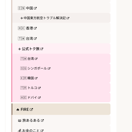
🇨🇳 中国
✈️ 中国東方航空トラブル解決記
🇭🇰 香港
🇹🇼 台湾
✈️ 公式トク旅
🇹🇼 台湾
🇸🇬 シンガポール
🇰🇷 韓国
🇹🇷 トルコ
🇦🇪 ドバイ
🔥 FIRE
📖 旅あるある
💰 お金のこと