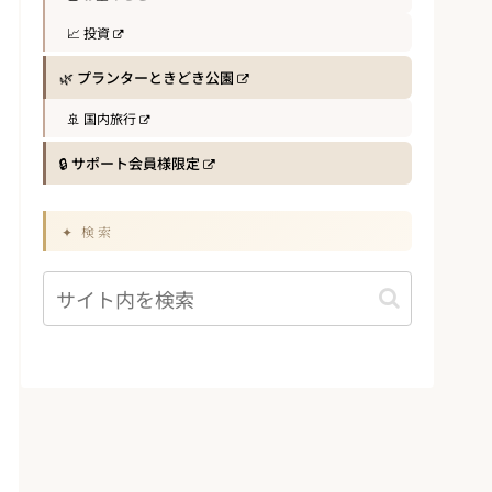
📈 投資
🌿 プランターときどき公園
🚢 国内旅行
🔒 サポート会員様限定
✦ 検索