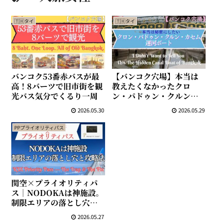
🇹🇭タイ
🇹🇭タイ
バンコク53番赤バスが最
【バンコク穴場】本当は
高！8バーツで旧市街を観
教えたくなかったクロ
光バス気分でくるり一周
ン・パドゥン・クルン・
カセム運河ボート
2026.05.30
2026.05.29
PPプライオリティパス
関空×プライオリティパ
ス｜NODOKAは神施設。
制限エリアの落とし穴と
攻略法
2026.05.27