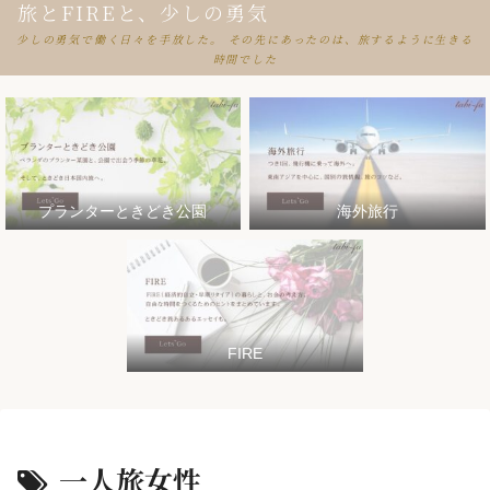
旅とFIREと、少しの勇気
少しの勇気で働く日々を手放した。 その先にあったのは、旅するように生きる
時間でした
プランターときどき公園
海外旅行
FIRE
一人旅女性