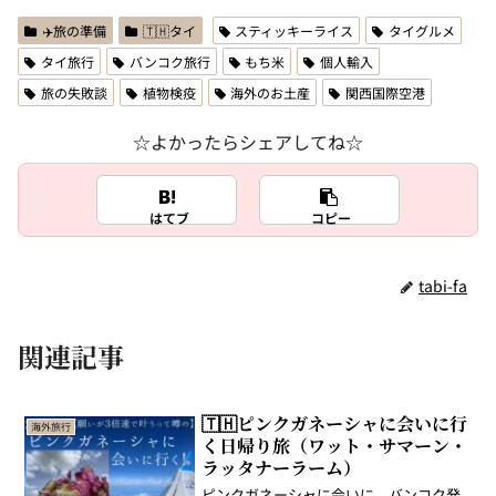
✈️旅の準備
🇹🇭タイ
スティッキーライス
タイグルメ
タイ旅行
バンコク旅行
もち米
個人輸入
旅の失敗談
植物検疫
海外のお土産
関西国際空港
☆よかったらシェアしてね☆
はてブ
コピー
tabi-fa
関連記事
🇹🇭ピンクガネーシャに会いに行
海外旅行
く日帰り旅（ワット・サマーン・
ラッタナーラーム）
ピンクガネーシャに会いに、バンコク発