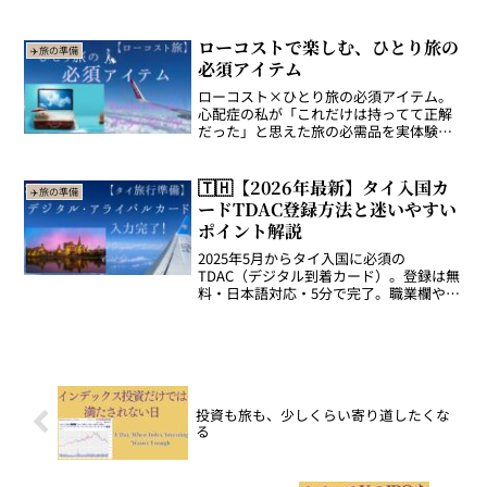
プ”に！今回のバンコク旅行では、観光よ
りもまずこれ！夜行列車で寝台車に乗る
ことがメインイベントなんです。列車を
ローコストで楽しむ、ひとり旅の
✈️旅の準備
選ぶだけでワクワクタイ国...
必須アイテム
ローコスト×ひとり旅の必須アイテム。
心配症の私が「これだけは持ってて正解
だった」と思えた旅の必需品を実体験ベ
ースでまとめました。７kg制限の突破方
法は必読。
🇹🇭【2026年最新】タイ入国カ
✈️旅の準備
ードTDAC登録方法と迷いやすい
ポイント解説
2025年5月からタイ入国に必須の
TDAC（デジタル到着カード）。登録は無
料・日本語対応・5分で完了。職業欄や出
発国など迷いやすいポイントを実体験を
もとに解説します。
投資も旅も、少しくらい寄り道したくな
る