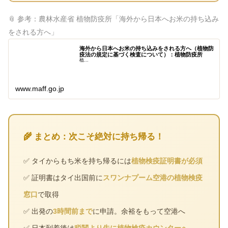
📎 参考：農林水産省 植物防疫所「海外から日本へお米の持ち込み
をされる方へ」
海外から日本へお米の持ち込みをされる方へ（植物防
疫法の規定に基づく検査について）：植物防疫所
植...
www.maff.go.jp
🌾 まとめ：次こそ絶対に持ち帰る！
✅ タイからもち米を持ち帰るには
植物検疫証明書が必須
✅ 証明書はタイ出国前に
スワンナプーム空港の植物検疫
窓口
で取得
✅ 出発の
3時間前まで
に申請。余裕をもって空港へ
✅ 日本到着後は
税関より先に植物検疫カウンターへ