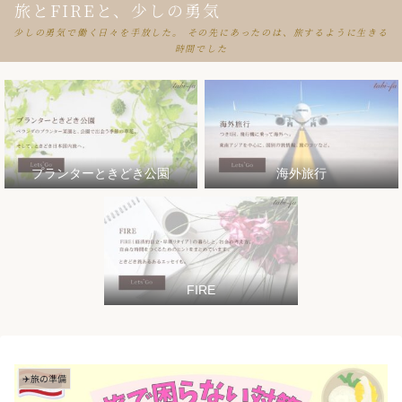
旅とFIREと、少しの勇気
少しの勇気で働く日々を手放した。 その先にあったのは、旅するように生きる
時間でした
プランターときどき公園
海外旅行
FIRE
✈️旅の準備