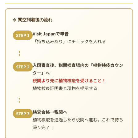
✈️ 関空到着後の流れ
Visit Japanで申告
STEP 1
「持ち込みあり」にチェックを入れる
入国審査後、税関検査場内の「植物検疫カウン
STEP 2
ター」へ
税関より先に植物検疫を受けること！
植物検疫証明書と現物を提示する
検査合格→税関へ
STEP 3
植物検疫を通過したら税関へ進む。これで持ち
帰り完了！