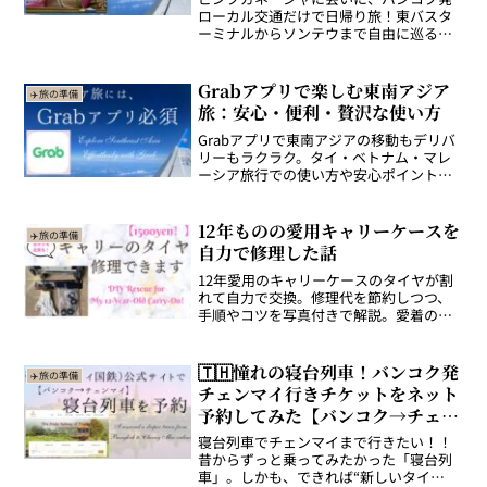
ローカル交通だけで日帰り旅！東バスタ
ーミナルからソンテウまで自由に巡る、
ツアー不要のワクワク体験レポート。
Grabアプリで楽しむ東南アジア
✈️旅の準備
旅：安心・便利・贅沢な使い方
Grabアプリで東南アジアの移動もデリバ
リーもラクラク。タイ・ベトナム・マレ
ーシア旅行での使い方や安心ポイントを
紹介。
12年ものの愛用キャリーケースを
✈️旅の準備
自力で修理した話
12年愛用のキャリーケースのタイヤが割
れて自力で交換。修理代を節約しつつ、
手順やコツを写真付きで解説。愛着のあ
る相棒を手放したくない人必見の記事で
す。
🇹🇭憧れの寝台列車！バンコク発
✈️旅の準備
チェンマイ行きチケットをネット
予約してみた【バンコク→チェン
マイ】
寝台列車でチェンマイまで行きたい！！
昔からずっと乗ってみたかった「寝台列
車」。しかも、できれば“新しいタイ