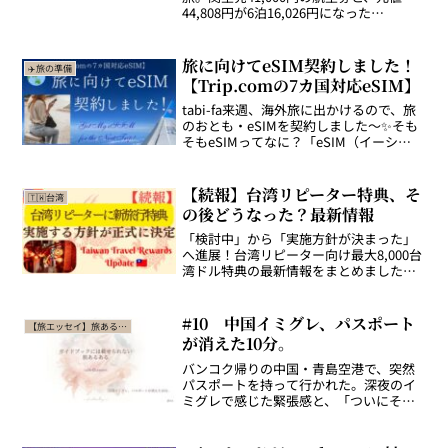
44,808円が6泊16,026円になった
Trip.comの謎割引を価格検証。雨季でも
気にしない理由も。
旅に向けてeSIM契約しました！
✈️旅の準備
【Trip.comの7カ国対応eSIM】
tabi-fa来週、海外旅に出かけるので、旅
のおとも・eSIMを契約しました〜✨そも
そもeSIMってなに？「eSIM（イーシ
ム）」とは、スマホの中に内蔵された“デ
ジタルのSIMカード”のこと。従来のよう
に小さなSIMカードを入れ替える必要が...
【続報】台湾リピーター特典、そ
🇹🇼台湾
の後どうなった？最新情報
「検討中」から「実施方針が決まった」
へ進展！台湾リピーター向け最大8,000台
湾ドル特典の最新情報をまとめました。
まだ未発表の条件・開始時期も整理して
います。
#10 中国イミグレ、パスポート
【旅エッセイ】旅あるある
が消えた10分。
バンコク帰りの中国・青島空港で、突然
パスポートを持って行かれた。深夜のイ
ミグレで感じた緊張感と、「ついにそっ
ち側になった」と思った旅あるあるエッ
セイ。