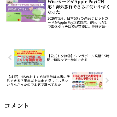
WiseカードがApple Payに対
wise
応！海外旅行でさらに使いやすく
なった
2026年5月、日本発行のWiseデビットカ
ードがApple Pay正式対応。iPhoneだけ
で海外タッチ決済が可能に。登録方法・
韓国での実体験・おすすめの使い方を解
説。
【公式トク旅②】シンガポール乗継5.5時
間で無料ツアー参加できる
【検証】HISのおすすめ航空券は本当に予
約できる？半年以上先まで探しても見つ
からなかったので本気で調べてみた
コメント