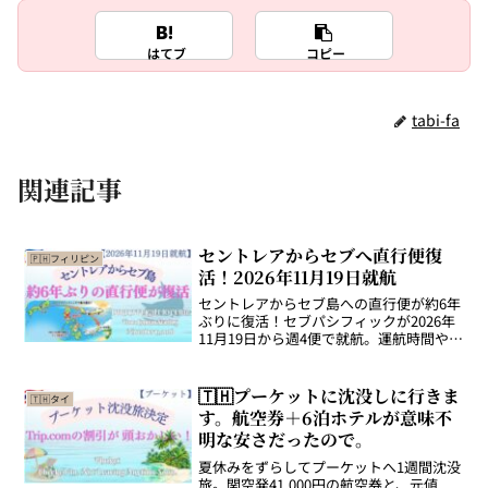
はてブ
コピー
tabi-fa
関連記事
セントレアからセブへ直行便復
🇵🇭フィリピン
活！2026年11月19日就航
セントレアからセブ島への直行便が約6年
ぶりに復活！セブパシフィックが2026年
11月19日から週4便で就航。運航時間やセ
ール情報、名古屋からセブへ行きやすく
なる魅力を紹介します。
🇹🇭プーケットに沈没しに行きま
🇹🇭タイ
す。航空券＋6泊ホテルが意味不
明な安さだったので。
夏休みをずらしてプーケットへ1週間沈没
旅。関空発41,000円の航空券と、元値