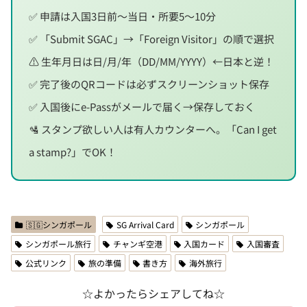
✅ 申請は入国3日前〜当日・所要5〜10分
✅ 「Submit SGAC」→「Foreign Visitor」の順で選択
⚠️ 生年月日は日/月/年（DD/MM/YYYY）←日本と逆！
✅ 完了後のQRコードは必ずスクリーンショット保存
✅ 入国後にe-Passがメールで届く→保存しておく
🛂 スタンプ欲しい人は有人カウンターへ。「Can I get
a stamp?」でOK！
🇸🇬シンガポール
SG Arrival Card
シンガポール
シンガポール旅行
チャンギ空港
入国カード
入国審査
公式リンク
旅の準備
書き方
海外旅行
☆よかったらシェアしてね☆