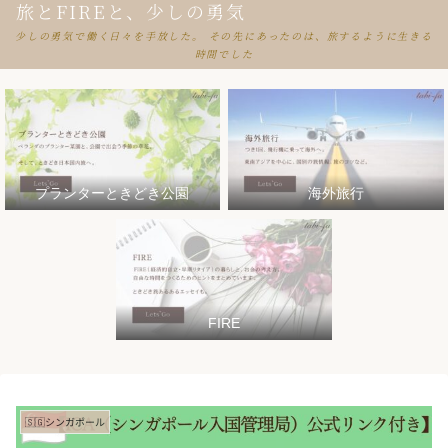
旅とFIREと、少しの勇気
少しの勇気で働く日々を手放した。 その先にあったのは、旅するように生きる
時間でした
プランターときどき公園
海外旅行
FIRE
🇸🇬シンガポール