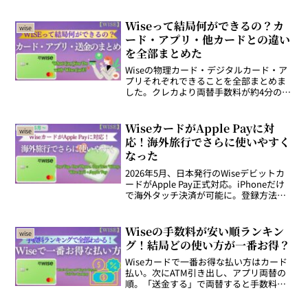
Wiseって結局何ができるの？カ
wise
ード・アプリ・他カードとの違い
を全部まとめた
Wiseの物理カード・デジタルカード・ア
プリそれぞれできることを全部まとめま
した。クレカより両替手数料が約4分の
1〜半額、盗難時もアプリで即凍結。海外
旅行前に知っておきたい内容です。
WiseカードがApple Payに対
wise
応！海外旅行でさらに使いやすく
なった
2026年5月、日本発行のWiseデビットカ
ードがApple Pay正式対応。iPhoneだけ
で海外タッチ決済が可能に。登録方法・
韓国での実体験・おすすめの使い方を解
説。
Wiseの手数料が安い順ランキン
wise
グ！結局どの使い方が一番お得？
Wiseカードで一番お得な払い方はカード
払い。次にATM引き出し、アプリ両替の
順。「送金する」で両替すると手数料が2
倍以上になることも。海外旅行前に知っ
ておきたい手数料ランキングを解説しま