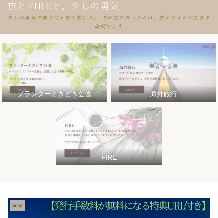
旅とFIREと、少しの勇気
少しの勇気で働く日々を手放した。 その先にあったのは、旅するように生きる
時間でした
プランターときどき公園
海外旅行
FIRE
wise