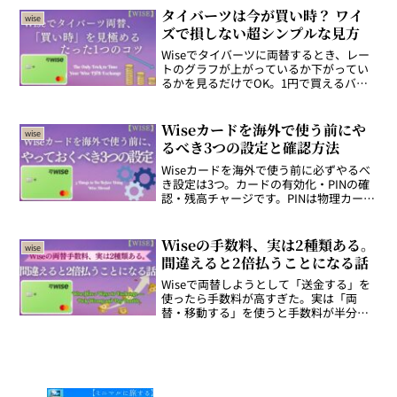
す。
タイバーツは今が買い時？ ワイ
wise
ズで損しない超シンプルな見方
Wiseでタイバーツに両替するとき、レー
トのグラフが上がっているか下がってい
るかを見るだけでOK。1円で買えるバー
ツが増えていれば買い時、減っていれば
待ち。シンプルな判断方法を実際のアプ
リ画面とグラフで解説します。
Wiseカードを海外で使う前にや
wise
るべき3つの設定と確認方法
Wiseカードを海外で使う前に必ずやるべ
き設定は3つ。カードの有効化・PINの確
認・残高チャージです。PINは物理カード
とデジタルカードで異なり、街で使うの
は物理カードのPINだけ。実際の画面付き
で解説します。
Wiseの手数料、実は2種類ある。
wise
間違えると2倍払うことになる話
Wiseで両替しようとして「送金する」を
使ったら手数料が高すぎた。実は「両
替・移動する」を使うと手数料が半分以
下。同じ30,000円で実際に検証した結果
を実際の画面付きで解説します。