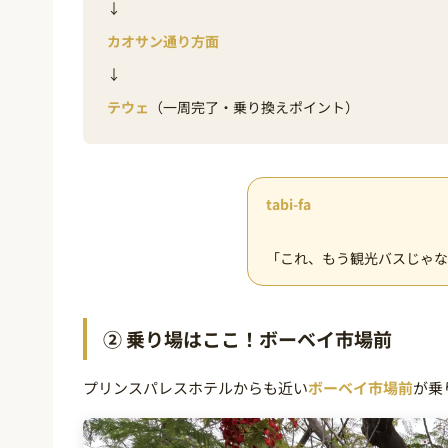
↓
カオサン通り方面
↓
テウェ
（一周完了・乗り換えポイント）
tabi-fa
「これ、もう観光バスじゃな
② 乗り場はここ！ボーベイ市場前
プリンスパレスホテルからも近い
ボーベイ市場前
が乗