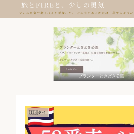
旅とFIREと、少しの勇気
少しの勇気で働く日々を手放した。 その先にあったのは、旅するように
プランターときどき公園
🇹🇭タイ