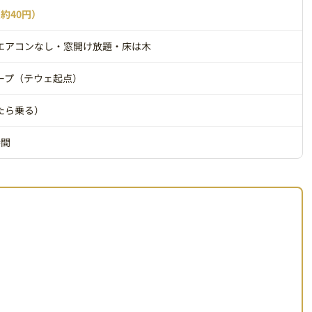
約40円）
エアコンなし・窓開け放題・床は木
ープ（テウェ起点）
たら乗る）
時間