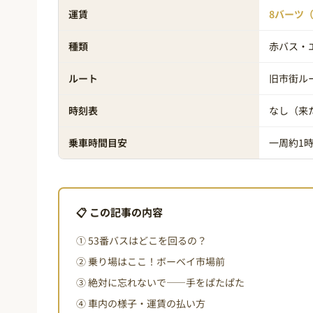
運賃
8バーツ（
種類
赤バス・
ルート
旧市街ル
時刻表
なし（来
乗車時間目安
一周約1
📋 この記事の内容
① 53番バスはどこを回るの？
② 乗り場はここ！ボーベイ市場前
③ 絶対に忘れないで——手をぱたぱた
④ 車内の様子・運賃の払い方