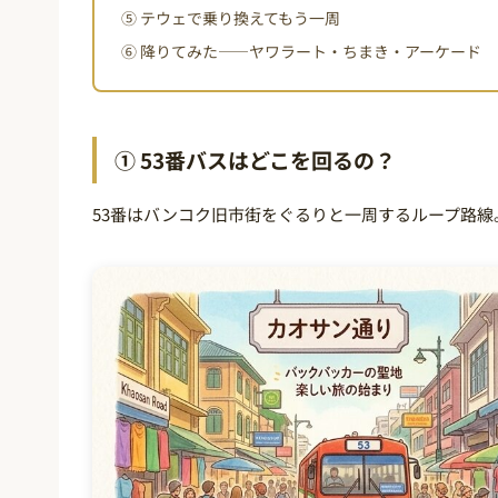
⑤ テウェで乗り換えてもう一周
⑥ 降りてみた——ヤワラート・ちまき・アーケード
① 53番バスはどこを回るの？
53番はバンコク旧市街をぐるりと一周するループ路