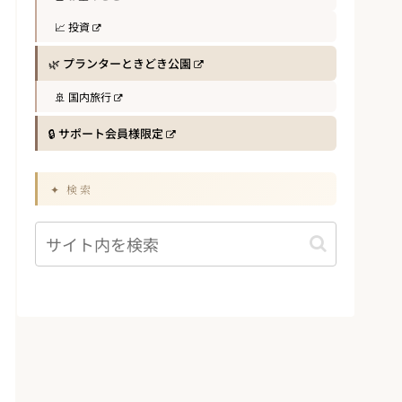
📈 投資
🌿 プランターときどき公園
🚢 国内旅行
🔒 サポート会員様限定
✦ 検索