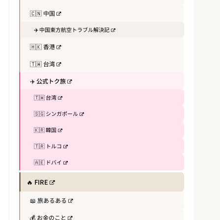
🇨🇳 中国
✈️ 中国東方航空トラブル解決記
🇭🇰 香港
🇹🇼 台湾
✈️ 公式トク旅
🇹🇼 台湾
🇸🇬 シンガポール
🇰🇷 韓国
🇹🇷 トルコ
🇦🇪 ドバイ
🔥 FIRE
📖 旅あるある
💰 お金のこと