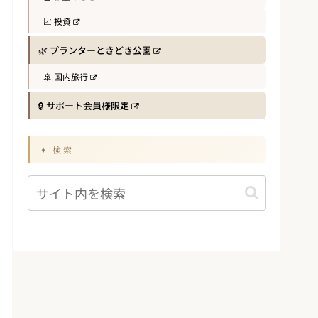
📈 投資
🌿 プランターときどき公園
🚢 国内旅行
🔒 サポート会員様限定
✦ 検索