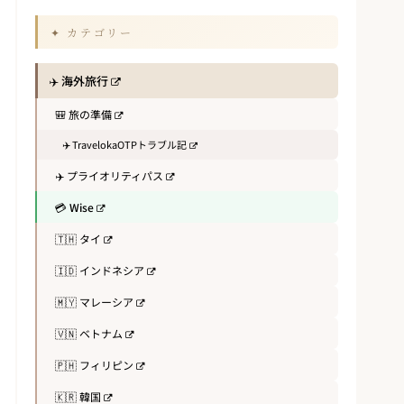
✦ カテゴリー
✈️ 海外旅行
🎒 旅の準備
✈️ TravelokaOTPトラブル記
✈️ プライオリティパス
💳 Wise
🇹🇭 タイ
🇮🇩 インドネシア
🇲🇾 マレーシア
🇻🇳 ベトナム
🇵🇭 フィリピン
🇰🇷 韓国