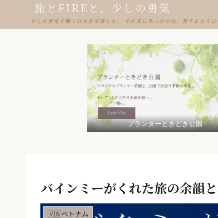
旅とFIREと、少しの勇気
少しの勇気で働く日々を手放した。 その先にあったのは、旅するように
プランターときどき公園
バインミーがくれた旅の余韻と
🇻🇳ベトナム