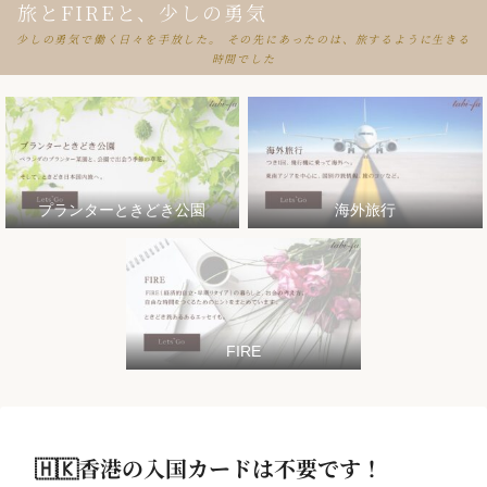
旅とFIREと、少しの勇気
少しの勇気で働く日々を手放した。 その先にあったのは、旅するように生きる
時間でした
プランターときどき公園
海外旅行
FIRE
🇭🇰香港の入国カードは不要です！