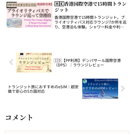
🇭🇰香港国際空港で15時間トラン
PPプライオリティパス
ジット
香港国際空港で15時間トランジット。プ
ライオリティパス対応ラウンジ7か所を巡
り、空港泊も体験。シャワー料金や利用
ルール、アメックス利用不可の失敗談、
プーティエン断念エピソードまでリアル
に解説。
🇮🇩【PP利用】デンパサール国際空港
（DPS）｜ラウンジレビュー
トランジット旅におすすめのeSIM｜超安
価で安心の5カ国対応
コメント