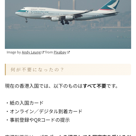
Image by
Andy Leung
from
Pixabay
何が不要になったの？
現在の香港入国では、以下のものは
すべて不要
です。
・紙の入国カード
・オンライン／デジタル到着カード
・事前登録やQRコードの提示