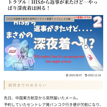
トラブル｜HISから返事が来たけど…やっ
ぱり深夜着は困る！
🇨🇳⚠️中国東方航空の突然のフライト変更トラブルとその解決記
2025.08.07
2025.12.18
前回までのおさらい
先日、中国東方航空から突然届いたメール。
予約していたセントレア発バンコク行き便が欠航になり、