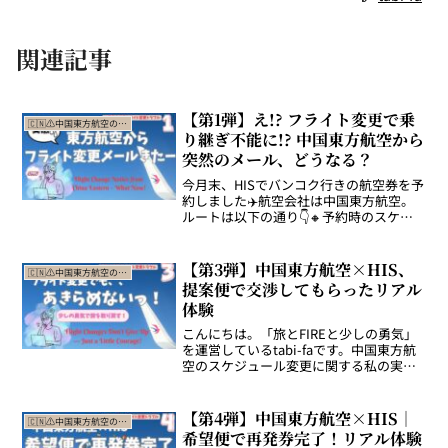
関連記事
【第1弾】え!? フライト変更で乗
🇨🇳⚠️中国東方航空の突然のフライト変更トラブルとその解決記
り継ぎ不能に!? 中国東方航空から
突然のメール、どうなる？
今月末、HISでバンコク行きの航空券を予
約しました✈️航空会社は中国東方航空。
ルートは以下の通り👇🔸予約時のスケジ
ュール（行き）2025年○月某日 13:35
中部国際空港（セントレア）発 15:25
上海・浦東空港着乗り継ぎ：1時間55分...
【第3弾】中国東方航空×HIS、
🇨🇳⚠️中国東方航空の突然のフライト変更トラブルとその解決記
提案便で交渉してもらったリアル
体験
こんにちは。「旅とFIREと少しの勇気」
を運営しているtabi-faです。中国東方航
空のスケジュール変更に関する私の実体
験をお届けしています。HISさんとのやり
取りを通して、「ほんの少しの勇気」で
旅が整っていくプロセスを感じました。
【第4弾】中国東方航空×HIS｜
🇨🇳⚠️中国東方航空の突然のフライト変更トラブルとその解決記
誰かが似...
希望便で再発券完了！リアル体験