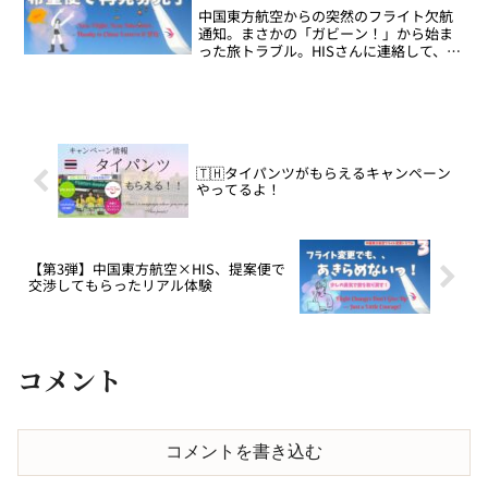
中国東方航空からの突然のフライト欠航
通知。まさかの「ガビーン！」から始ま
った旅トラブル。HISさんに連絡して、さ
あどうなった？第3弾までお届けしてきた
このシリーズ、いよいよ最後の最終章、
第4弾です。希望便での再発券が無事完
了！中国東方航空の...
🇹🇭タイパンツがもらえるキャンペーン
やってるよ！
【第3弾】中国東方航空×HIS、提案便で
交渉してもらったリアル体験
コメント
コメントを書き込む