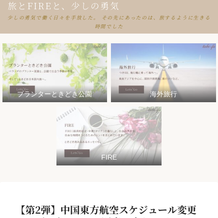
旅とFIREと、少しの勇気
少しの勇気で働く日々を手放した。 その先にあったのは、旅するように生きる
時間でした
プランターときどき公園
海外旅行
FIRE
【第2弾】中国東方航空スケジュール変更