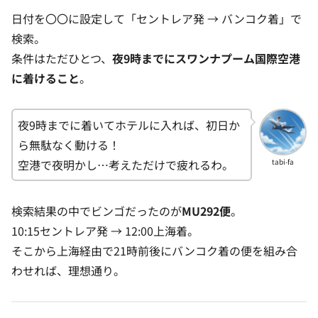
日付を〇〇に設定して「セントレア発 → バンコク着」で
検索。
条件はただひとつ、
夜9時までにスワンナプーム国際空港
に着けること
。
夜9時までに着いてホテルに入れば、初日か
ら無駄なく動ける！
空港で夜明かし…考えただけで疲れるわ。
tabi-fa
検索結果の中でビンゴだったのが
MU292便
。
10:15セントレア発 → 12:00上海着。
そこから上海経由で21時前後にバンコク着の便を組み合
わせれば、理想通り。