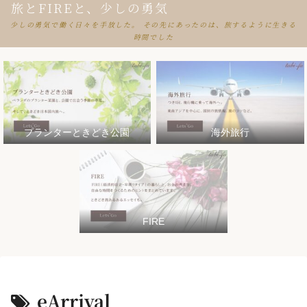
旅とFIREと、少しの勇気
少しの勇気で働く日々を手放した。 その先にあったのは、旅するように生きる
時間でした
プランターときどき公園
海外旅行
FIRE
eArrival