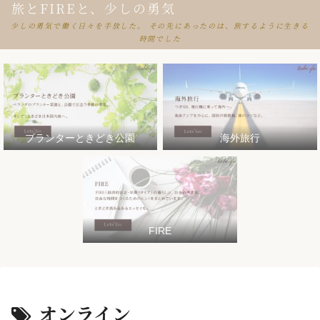
旅とFIREと、少しの勇気
少しの勇気で働く日々を手放した。 その先にあったのは、旅するように生きる
時間でした
プランターときどき公園
海外旅行
FIRE
オンライン