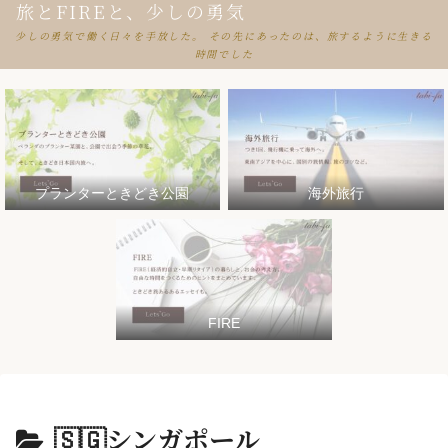
旅とFIREと、少しの勇気
少しの勇気で働く日々を手放した。 その先にあったのは、旅するように生きる
時間でした
プランターときどき公園
海外旅行
FIRE
🇸🇬シンガポール